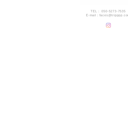
TEL： 050-5273-7535
E-mail：
faces@tripppp.c