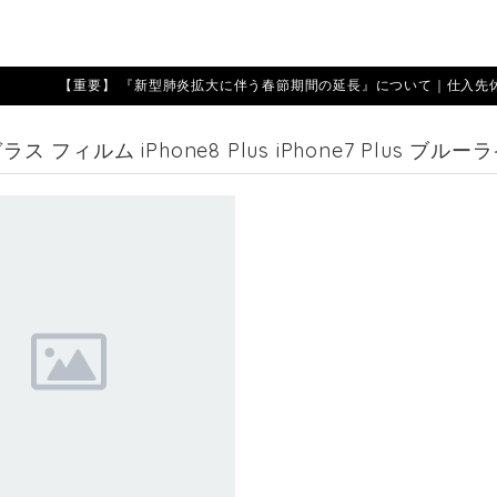
【重要】 『新型肺炎拡大に伴う春節期間の延長』について｜仕入先休業期
ガラス フィルム iPhone8 Plus iPhone7 Pl