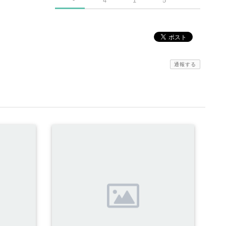
4
1
5
通報する