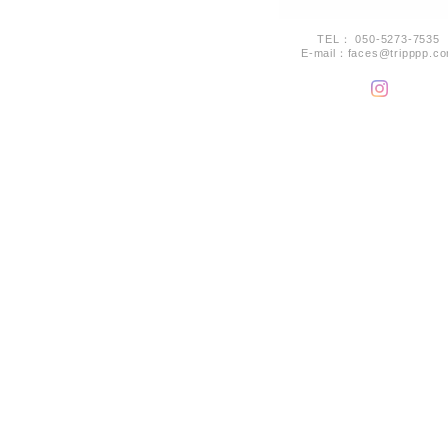
TEL： 050-5273-7535
E-mail：
faces@tripppp.c