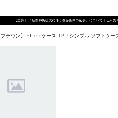
【重要】 『新型肺炎拡大に伴う春節期間の延長』について｜仕入先休業期
 【ブラウン】iPhoneケース TPU シンプル ソフト