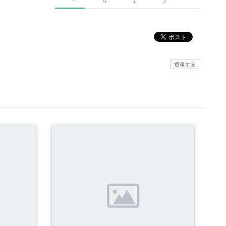
4
1
5
通報する