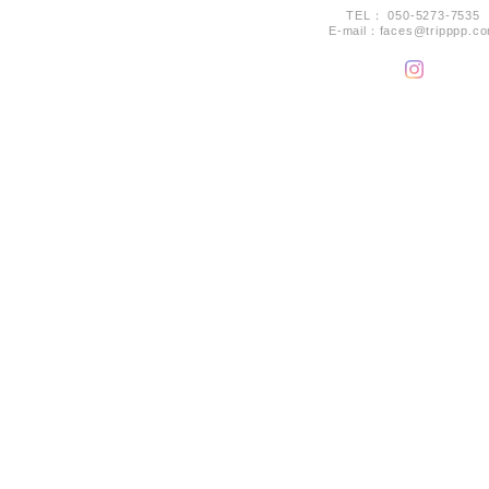
TEL： 050-5273-7535
E-mail：
faces@tripppp.c