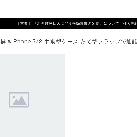
【重要】 『新型肺炎拡大に伴う春節期間の延長』について｜仕入先休業期
 縦開きiPhone 7/8 手帳型ケース たて型フラップで通