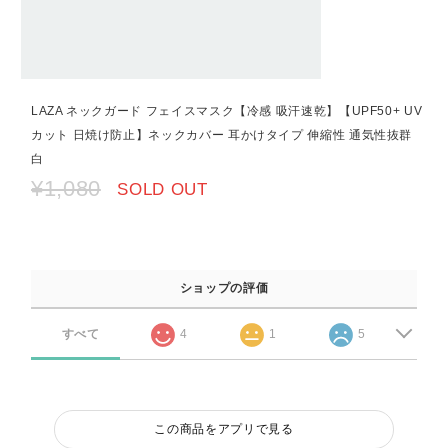
LAZA ネックガード フェイスマスク【冷感 吸汗速乾】【UPF50+ UV
カット 日焼け防止】ネックカバー 耳かけタイプ 伸縮性 通気性抜群
白
¥1,080
SOLD OUT
ショップの評価
すべて
4
1
5
この商品をアプリで見る