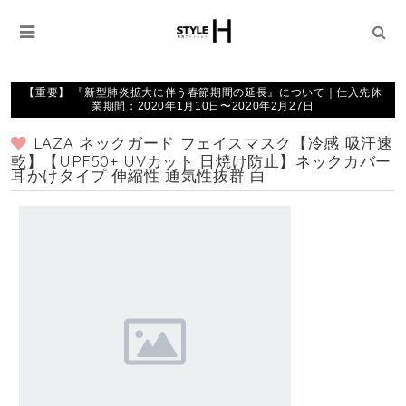
【重要】 『新型肺炎拡大に伴う春節期間の延長』について｜仕入先休
業期間：2020年1月10日〜2020年2月27日
LAZA ネックガード フェイスマスク【冷感 吸汗速
乾】【UPF50+ UVカット 日焼け防止】ネックカバー
耳かけタイプ 伸縮性 通気性抜群 白