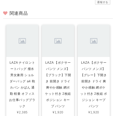
通報する
関連商品
LAZA ナイロント
LAZA 【ボクサー
LAZA 【ボクサー
ートバッグ 撥水
パンツ メンズ】
パンツ メンズ】
男女兼用 ショル
【ブラック】下開
【グレー】下開き
ダーバッグ a4 鞄
き 前開き ドライ
前開き ドライ 爽
カバン かばん 通
爽やか感触 網ポ
やか感触 網ポケ
勤 軽量 オフィス
ケット付き 2枚組
ット付き 2枚組 ポ
お仕事バッグブラ
ポジション キー
ジション キープ
ック
プ パンツ
パンツ
¥2,385
¥1,920
¥1,920