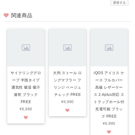
通報する
関連商品
サイクリンググロ
大判 ストール ロ
iQOS アイコス ケ
ーブ 半指タイプ
ングマフラー フ
ース フルカバー
通気性 吸湿 吸汗
リンジ ベージュ
高級 レザーケー
速乾 ブラック
チェック FREE
ス 2.4plus対応 ス
FREE
¥6,980
トラップホール付
¥6,980
充電可能 ブラッ
ク FREE
¥6,980