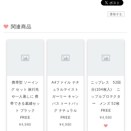
通報する
関連商品
携帯型 ソーイン
A4ファイル ナチ
ニップレス 52回
グ セット 旅行先
ュラルテイスト
分(104枚入) ニ
や一人暮しに 携
ガーリー キャン
ップルプロテクタ
帯できる裁縫セッ
パス トートバッ
ー メンズ 52枚
ト ブラック
グ ナチュラル
FREE
FREE
FREE
¥4,980
¥4,980
¥4,980