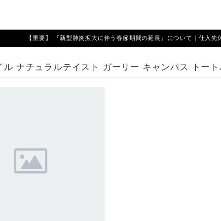
【重要】 『新型肺炎拡大に伴う春節期間の延長』について｜仕入先休業期
イル ナチュラルテイスト ガーリー キャンパス トートバ