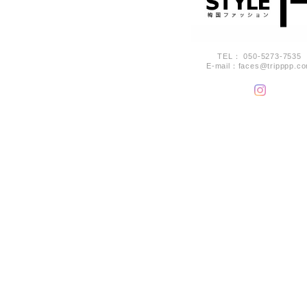
TEL： 050-5273-7535
E-mail：
faces@tripppp.c