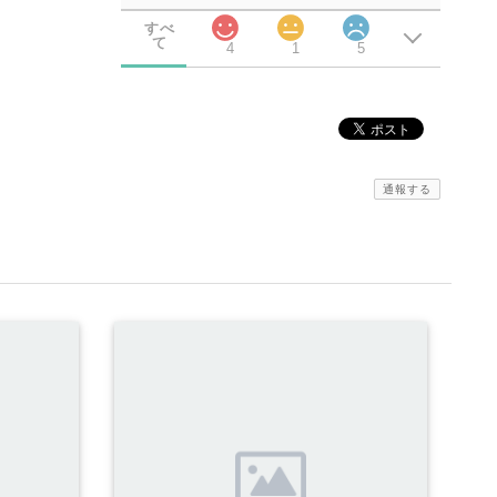
すべ
て
4
1
5
通報する