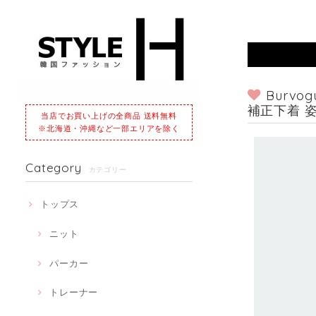
Burv
補正下着 
当店でお買い上げの全商品 送料無料
※北海道・沖縄など一部エリアを除く
Category
カテゴリー
トップス
ニット
パーカー
トレーナー