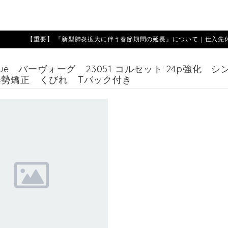
【重要】 『新型肺炎拡大に伴う春節期間の延長』について｜仕入先休業期
ogue バーヴォーグ 23051 コルセット 24p強
姿勢矯正 くびれ Tバック付き