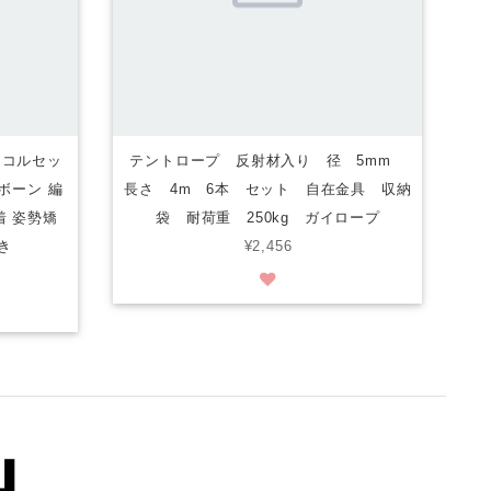
1 コルセッ
テントロープ 反射材入り 径 5mm
ボーン 編
長さ 4m 6本 セット 自在金具 収納
着 姿勢矯
袋 耐荷重 250kg ガイロープ
き
¥2,456