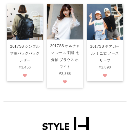
2017SS オルチャ
2017SS チアガー
2017SS シンプル
ン レース 刺繍 七
ル ミニ丈 ノース
学生バックパック
分袖 ブラウス ホ
リーブ
レザー
ワイト
¥2,890
¥3,456
¥2,888