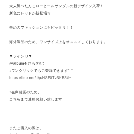
大人気ぺたんこローヒールサンダルの新デザイン入荷！
新色にレッドが新登場☆
辛めのファッションにもピッタリ！！
海外製品のため、ワンサイズ上をオススメしております。
▼ラインID▼
@album4(@も含む)
↓ワンクリックでもご登録できます^ ^
https://line.me/ti/p/HSF0TvSKBS#~
↑在庫確認のため、
こちらまで連絡お願い致します
またご購入の際は、