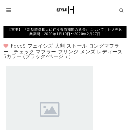
【重要】 『新型肺炎拡大に伴う春節期間の延長』について｜仕入先休
業期間：2020年1月10日〜2020年2月27日
FaceS フェイシズ 大判 ストール ロングマフラ
ー チェック マフラー フリンジ メンズ レディース
5カラー (ブラック×ベージュ)