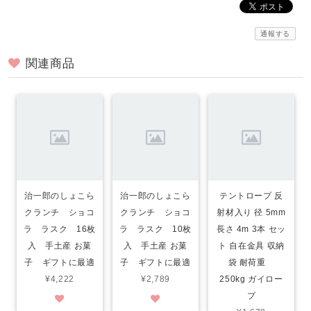
通報する
関連商品
治一郎のしょこら
治一郎のしょこら
テントロープ 反
クランチ ショコ
クランチ ショコ
射材入り 径 5mm
ラ ラスク 16枚
ラ ラスク 10枚
長さ 4m 3本 セッ
入 手土産 お菓
入 手土産 お菓
ト 自在金具 収納
子 ギフトに最適
子 ギフトに最適
袋 耐荷重
¥4,222
¥2,789
250kg ガイロー
プ